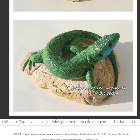
CGV
Site Map
avis clients
Infos paiement
Bon de commande
Contact
liens
- © B.GUEDON - Toutes les oeuvres présentées sur ce site bénéficient de la protection au titre des droits d'auteur. Articles L111 et suivants du code de la