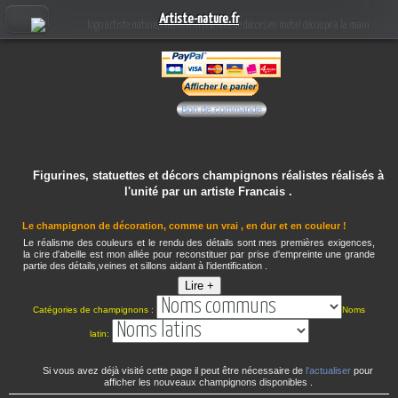
Artiste-nature.fr
Bon de commande
Figurines, statuettes et décors champignons réalistes réalisés à
l'unité par un artiste Francais .
Le champignon de décoration, comme un vrai , en dur et en couleur !
Le réalisme des couleurs et le rendu des détails sont mes premières exigences,
la cire d'abeille est mon alliée pour reconstituer par prise d'empreinte une grande
partie des détails,veines et sillons aidant à l'identification .
Lire +
Catégories de champignons :
Noms
latin:
Si vous avez déjà visité cette page il peut être nécessaire de
l'actualiser
pour
afficher les nouveaux champignons disponibles .