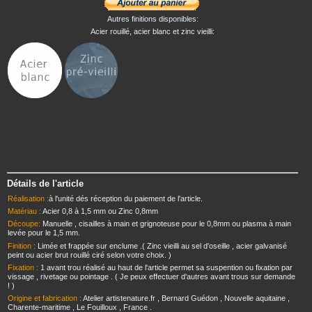
Autres finitions disponibles:
Acier rouillé, acier blanc et zinc vieilli:
Détails de l'article
Réalisation :
à l'unité dés réception du paiement de l'article.
Matériau :
Acier 0,8 à 1,5 mm ou Zinc 0,8mm
Découpe:
Manuelle , cisailles à main et grignoteuse pour le 0,8mm ou plasma à main
levée pour le 1,5 mm.
Finition :
Limée et frappée sur enclume .( Zinc vieilli au sel d'oseille , acier galvanisé
peint ou acier brut rouillé ciré selon votre choix. )
Fixation :
1 avant trou réalisé au haut de l'article permet sa suspention ou fixation par
vissage , rivetage ou pointage . ( Je peux effectuer d'autres avant trous sur demande
! )
Origine et fabrication :
Atelier artistenature.fr , Bernard Guédon , Nouvelle aquitaine ,
Charente-maritime , Le Fouilloux , France .