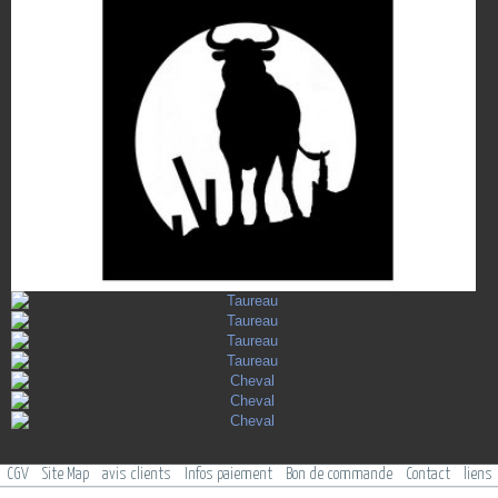
CGV
Site Map
avis clients
Infos paiement
Bon de commande
Contact
liens