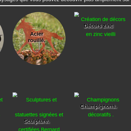
Décors zinc
Acier
rouillé.
Champignons.
Sculpture.