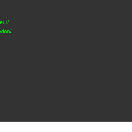
eur/
edon/