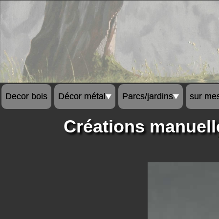
Decor bois
Décor métal
Parcs/jardins
sur me
Créations manuelles