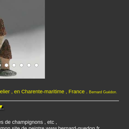
telier , en Charente-maritime , France .
Bernard Guédon.
▼
.
tes de champignons , etc ,
mon site de peintre www.bernard-guedon.fr.