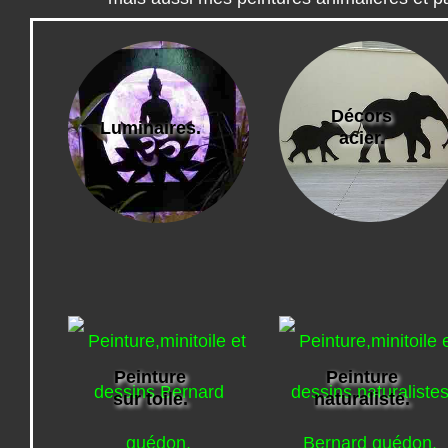
Décors
Luminaires.
acier.
Peinture
Peinture
sur toile.
naturaliste.