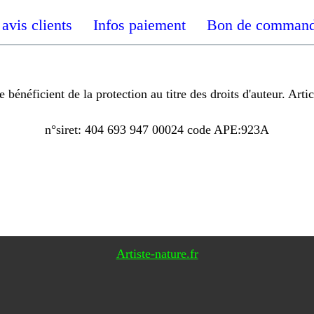
avis clients
Infos paiement
Bon de comman
néficient de la protection au titre des droits d'auteur. Articl
n°siret: 404 693 947 00024 code APE:923A
Artiste-nature.fr