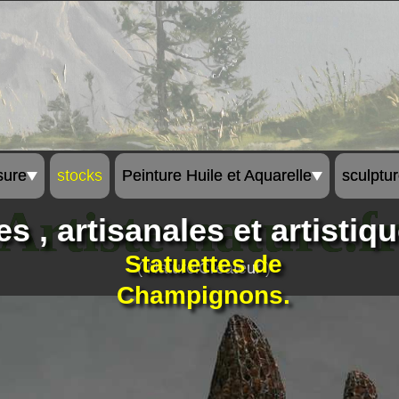
sure
stocks
Peinture Huile et Aquarelle
sculptu
Artiste-nature.f
 , artisanales et artistiqu
Statuettes de
( NaturelCréateur )
Champignons.