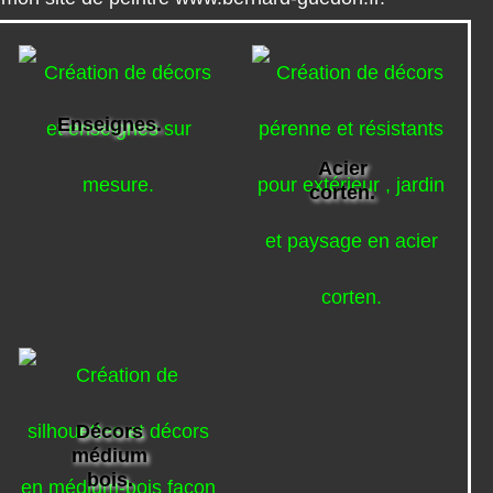
Enseignes.
Acier
corten.
Décors
médium
bois.