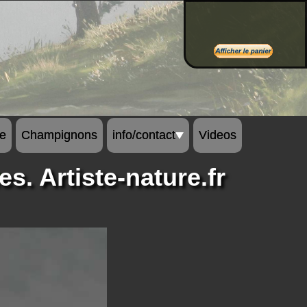
Bon de commande
re
Champignons
info/contact
Videos
r
es. Artiste-nature.fr