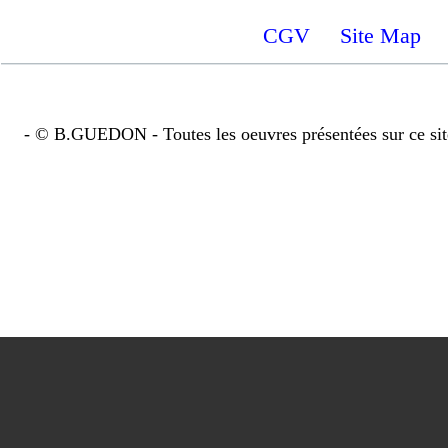
CGV
Site Map
- © B.GUEDON - Toutes les oeuvres présentées sur ce site bé