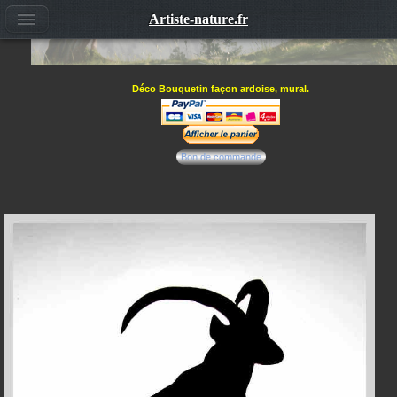
Artiste-nature.fr
Déco Bouquetin façon ardoise, mural.
Bon de commande