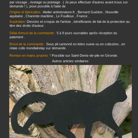
par vissage , rivetage ou pointage . ( Je peux effectuer d'autres avant trous sur
demande ! ), pose possible à l'aide de
Origine et fabrication :
Atelier artistenature.fr , Bernard Guédon , Nouvelle
aquitaine , Charente-maritime , Le Fouilloux , France .
Inspiration:
Dessins et croquis de l'artiste , bénéficiants de fait de la protection au
titre des droits d'auteur .
Délai d'envoi de la commande :
5 à 9 jours ouvrables après réception du
paiement .
Envoi de la commande :
Sous pli cartonné en lettre suivie ou en colissimo , en
relais colis mondialrelay sur demande.
Remise en mains propres ?
Possible sur Saint-Denis-de-pile en Gironde.
Autres articles similaires: