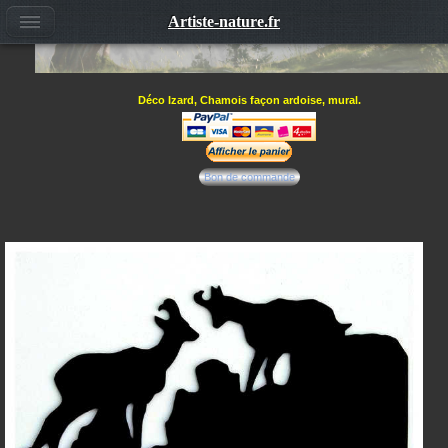
Artiste-nature.fr
Déco Izard, Chamois façon ardoise, mural.
Bon de commande