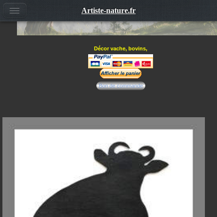
Artiste-nature.fr
Décor vache, bovins,
Bon de commande