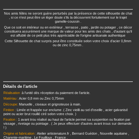
>
Nos amis félins ne seront guère perturbés par la présence de cette silhouette de chat
, si ce n'est peut être un léger doute s'ils la découvrent fortuitement sur le trajet
gamelle-coussin .
Que ce soit en intérieur ou en extérieur , terrasse , patio , jardin ou potager , ce décor
constituera assurément une marque de valeur pour les amis des chats , d'autant qu'il
est affublé de ce petit plus très appréciable de l'origine artisanale authentique
Cette Silhouette de chat surpris peut être constituée selon votre choix d'acier 0,8mm
ou de zinc 0,75mm .
Détails de l'article
Réalisation :
à l'unité dés réception du paiement de l'article.
Matériau :
Acier 0,8 mm ou Zinc 0,75mm
Découpe:
Manuelle , ciseaux et grignoteuse à main.
Finition :
Limée et frappée sur enclume .( Zinc vieilli au sel d'oseille , acier galvanisé
peint ou acier brut rouillé ciré selon votre choix. )
Fixation :
1 avant trou réalisé au haut de l'article permet sa suspention ou fixation par
vissage , rivetage ou pointage . ( Je peux effectuer d'autres avant trous sur demande
! )
Origine et fabrication :
Atelier artistenature.fr , Bernard Guédon , Nouvelle aquitaine ,
Charente-maritime , Le Fouilloux , France .