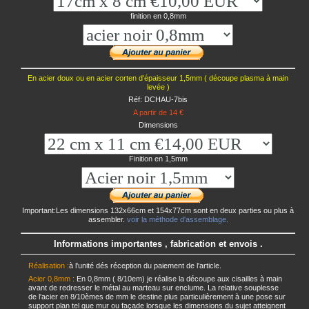
finition en 0,8mm
En acier doux ou en acier corten d'épaisseur 1,5mm ( découpe plasma à main
levée )
Réf: DCHAU-7bis
A partir de 14 €
Dimensions
Finition en 1,5mm
Important:Les dimensions 132x66cm et 154x77cm sont en deux parties ou plus à
assembler.
voir la méthode d'assemblage.
Informations importantes , fabrication et envois .
Réalisation :
à l'unité dés réception du paiement de l'article.
Acier 0,8mm :
En 0,8mm ( 8/10em) je réalise la découpe aux cisailles à main
avant de redresser le métal au marteau sur enclume. La relative souplesse
de l'acier en 8/10èmes de mm le destine plus particulièrement à une pose sur
support plan tel que mur ou façade lorsque les dimensions du sujet atteignent