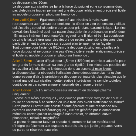
ou dépassent les 50cm.
La découpe aux cisailles se fait à la force du poignet et ne consomme donc
pas d'électricité tout en permettant une découpe relativement précise et fidèle
au modèle proposé en photo sur l'annonce .
Zinc vieilli 0,8mm :
Egalement découpé aux cisailles à main avant
redressement au marteau sur enclume , le décor en zinc est ensuite vieilli au
sel d'oseille , ce qui lui confère son aspect gris-blanc caractéristique . Le zinc
devrait être laissé tel quel , sa patine d'oxydation le protégeant en profondeur
. En usage intérieur il peut toutefois reçevoir une finition cirée . La souplesse
du zinc le fait préférer pour des décors de petites dimensions destinés plus
particulièrement à une pose sur support plan tel que mur ou façade .
Tout comme pour l'acier de 8/10em , la découpe du zinc aux cisailles à la
force du poignet ne consomme pas d'électricité et reste relativement précise
et fidèle au modèle proposé en photo sur l'annonce .
Acier 1,5 mm :
L'acier d'épaisseur 1,5 mm (15/10em) est mieux adaptée pour
les grands formats de part sa plus grande rigidité ; il ne m'est pas possible de
le travailler à la cisaille , je le découpe donc au plasma
à main levée.
la découpe plasma nécessite l'utilisation d'une découpeuse plasma et d'un
compresseur d'air , la précision de découpe est toutefois plus aléatoire que le
travail manuel aux cisailles ; cette relative imprécision me semble toutefois
contribuer au caractère unique et originale de chaque création.
Acier Corten :
En 1,5 mm d'épaisseur minimum en découpe plasma
uniquement.
Exposé aux aléas climatiques , une couche protectrice d'oxyde de couleur
rouille se formera à sa surface en un à trois ans avant d'atteindre sa stabilité.
Cette patine lui offrira une solidité à toute épreuve et une résistance aux
diverses conditions météorologiques , elle est générée par la composition
même du corten qui est un alliage à base d'acier, de chrome, cuivre,
phosphore, nickel et molybdène .
La patine de couleur fauve et chaude du corten en fait un matériau qui
s'intègre parfaitement aux espaces naturels tels que jardin , espaces verts
ou parcs et réserves naturelles.