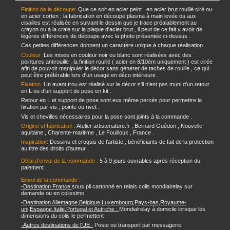
Finition de la découpe:
Que ce soit en acier peint , en acier brut rouillé ciré ou
en acier corten ; la fabrication en découpe plasma à main levée ou aux
cisailles est réalisée en suivant le dessin que je trace préalablement au
crayon ou à la craie sur la plaque d'acier brut , il peut de ce fait y avoir de
légères différences de découpe avec la photo présentée ci-dessus .
Ces petites différences donnent un caractère unique à chaque réalisation.
Couleur :
Les mises en couleur noir ou blanc sont réalisées avec des
peintures antirouille , la finition rouillé ( acier en 8/10èm uniquement ) est cirée
afin de pouvoir manipuler le décor sans générer de taches de rouille , ce qui
peut être préférable lors d'un usage en déco intérieure .
Fixation :
Un avant trou est réalisé sur le décor s'il n'est pas muni d'un retour
en L ou d'un support de pose en kit .
Retour en L et support de pose sont eux même percés pour permettre la
fixation par vis , pointe ou rivet .
Vis et chevilles nécessaires pour la pose sont joints à la commande .
Origine et fabrication :
Atelier artistenature.fr , Bernard Guédon , Nouvelle
aquitaine , Charente-maritime , Le Fouilloux , France .
Inspiration:
Dessins et croquis de l'artiste , bénéficiants de fait de la protection
au titre des droits d'auteur .
Délai d'envoi de la commande :
5 à 9 jours ouvrables après réception du
paiement .
Envoi de la commande :
-Destination France
sous pli cartonné en relais colis mondialrelay sur
demande ou en colissimo.
-Destination Allemagne,Belgique,Luxembourg,Pays-bas,Royaume-
uni,Espagne,Italie,Portugal et Autriche :
Mondialrelay à domicile lorsque les
dimensions du colis le permettent
-Autres destinations de l'UE :
Poste ou transport par messagerie.