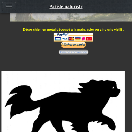
Artiste-nature.fr
Décor chien en métal découpé à la main, acier ou zinc gris vieilli .
Bon de commande