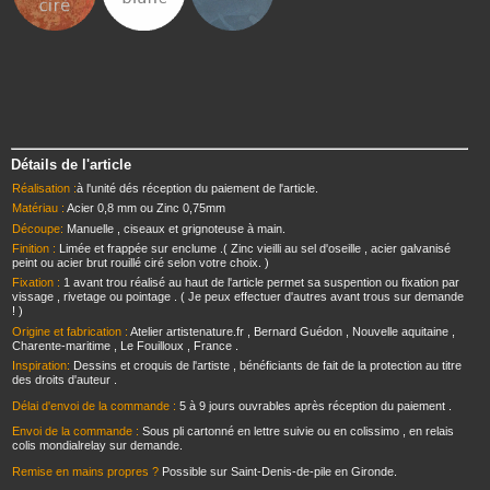
Détails de l'article
Réalisation :
à l'unité dés réception du paiement de l'article.
Matériau :
Acier 0,8 mm ou Zinc 0,75mm
Découpe:
Manuelle , ciseaux et grignoteuse à main.
Finition :
Limée et frappée sur enclume .( Zinc vieilli au sel d'oseille , acier galvanisé
peint ou acier brut rouillé ciré selon votre choix. )
Fixation :
1 avant trou réalisé au haut de l'article permet sa suspention ou fixation par
vissage , rivetage ou pointage . ( Je peux effectuer d'autres avant trous sur demande
! )
Origine et fabrication :
Atelier artistenature.fr , Bernard Guédon , Nouvelle aquitaine ,
Charente-maritime , Le Fouilloux , France .
Inspiration:
Dessins et croquis de l'artiste , bénéficiants de fait de la protection au titre
des droits d'auteur .
Délai d'envoi de la commande :
5 à 9 jours ouvrables après réception du paiement .
Envoi de la commande :
Sous pli cartonné en lettre suivie ou en colissimo , en relais
colis mondialrelay sur demande.
Remise en mains propres ?
Possible sur Saint-Denis-de-pile en Gironde.