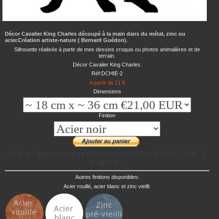
Décor Cavalier King Charles découpé à la main dans du métal, zinc ou
acier.Création artiste-nature ( Bernard Guédon).
Silhouette réalisée à partir de mes dessins croquis ou photos animalières et de
terrain.
Décor Cavalier King Charles.
Réf:DCHIE-2
A partir de 21 €
Dimensions
Finition
er="0" src="https://www.paypalobjects.com/fr_FR/i/scr/pixel.gif" width="1"
height="1">
Autres finitions disponibles:
Acier rouillé, acier blanc et zinc vieilli: