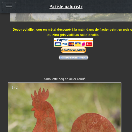
Artiste-nature.fr
Décor volaille , coq en métal découpé à la main dans de l'acier peint en noir 
du zinc gris vieilli au sel d'oseille.
Bon de commande
Silhouette coq en acier rouillé
1 / 2