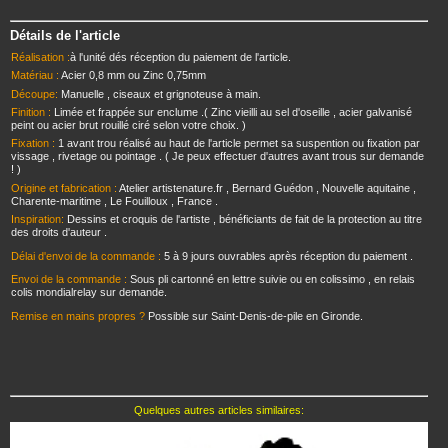
Détails de l'article
Réalisation :
à l'unité dés réception du paiement de l'article.
Matériau :
Acier 0,8 mm ou Zinc 0,75mm
Découpe:
Manuelle , ciseaux et grignoteuse à main.
Finition :
Limée et frappée sur enclume .( Zinc vieilli au sel d'oseille , acier galvanisé
peint ou acier brut rouillé ciré selon votre choix. )
Fixation :
1 avant trou réalisé au haut de l'article permet sa suspention ou fixation par
vissage , rivetage ou pointage . ( Je peux effectuer d'autres avant trous sur demande
! )
Origine et fabrication :
Atelier artistenature.fr , Bernard Guédon , Nouvelle aquitaine ,
Charente-maritime , Le Fouilloux , France .
Inspiration:
Dessins et croquis de l'artiste , bénéficiants de fait de la protection au titre
des droits d'auteur .
Délai d'envoi de la commande :
5 à 9 jours ouvrables après réception du paiement .
Envoi de la commande :
Sous pli cartonné en lettre suivie ou en colissimo , en relais
colis mondialrelay sur demande.
Remise en mains propres ?
Possible sur Saint-Denis-de-pile en Gironde.
Quelques autres articles similaires: