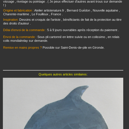
vissage , rivetage ou pointage . ( Je peux effectuer d'autres avant trous sur demande
! )
Origine et fabrication :
Atelier artistenature.fr , Bernard Guédon , Nouvelle aquitaine ,
Charente-maritime , Le Fouilloux , France .
Inspiration:
Dessins et croquis de l'artiste , bénéficiants de fait de la protection au titre
des droits d'auteur .
Délai d'envoi de la commande :
5 à 9 jours ouvrables après réception du paiement .
Envoi de la commande :
Sous pli cartonné en lettre suivie ou en colissimo , en relais
colis mondialrelay sur demande.
Remise en mains propres ?
Possible sur Saint-Denis-de-pile en Gironde.
Quelques autres articles similaires: