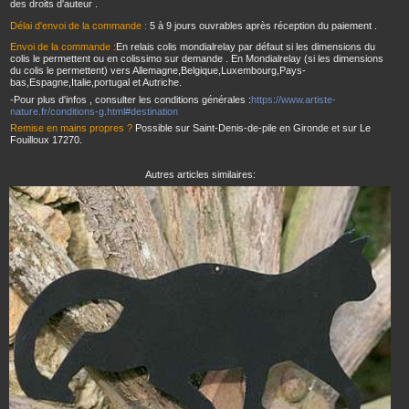
des droits d'auteur .
Délai d'envoi de la commande :
5 à 9 jours ouvrables après réception du paiement .
Envoi de la commande :
En relais colis mondialrelay par défaut si les dimensions du
colis le permettent ou en colissimo sur demande . En Mondialrelay (si les dimensions
du colis le permettent) vers Allemagne,Belgique,Luxembourg,Pays-
bas,Espagne,Italie,portugal et Autriche.
-Pour plus d'infos , consulter les conditions générales :
https://www.artiste-
nature.fr/conditions-g.html#destination
Remise en mains propres ?
Possible sur Saint-Denis-de-pile en Gironde et sur Le
Fouilloux 17270.
Autres articles similaires: