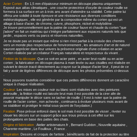
Acier Corten :
En 1,5 mm d'épaisseur minimum en découpe plasma uniquement.
Exposé aux aléas climatiques , une couche protectrice d'oxyde de couleur rouille se
formera à sa surface en un à trois ans avant d'atteindre sa stabilité. Cette patine lui
offrira une solidité à toute épreuve et une résistance aux diverses conditions
météorologiques , elle est générée par la composition même du corten qui est un
alliage à base d'acier, de chrome, cuivre, phosphore, nickel et molybdène .
Je trouve personnellement que la patine de couleur fauve et chaude du corten "que
j'adore" en fait un matériau qui s'intègre parfaitement aux espaces naturels tels que
jardin , espaces verts ou parcs et réserves naturelles.
Je ne doute pas un instant que même si rien n'est parfait à la croisée des chemins
vers un monde plus respectueux de l'environnement , les amateurs d'art et de naturel
sauront apprécier dans leur univers la présence originale d'une création en acier
Corten réalisée par un créateur Français naturaliste et respectueux du vivant .
Finition de la découpe:
Que ce soit en acier peint , en acier brut rouillé ou en acier
corten ; la fabrication en découpe plasma à main levée ou aux cisailles est réalisée en
suivant le dessin tracé directement au crayon sur la plaque d'acier brut , il peut de ce
fait y avoir de légères différences de découpe avec les photos présentées ci-dessus
.
Nous pouvons toutefois considérer que ces petites différences donnent un caractère
unique à chaque réalisation.
Couleur :
Les mises en couleur noir ou blanc sont réalisées avec des peintures
antirouille , la finition rouillé est laissée brut mais il est possible de la cirer afin de
pouvoir manipuler le décor sans se tacher de rouille .( Il est à noter que la patine de
rouille de l'acier corten , non achevée , continuera à évoluer plusieurs mois avant de
se stabiliser et protéger le métal sous-jacent de l'oxydation.)
Fixation :
Pose prévue enfoncé dans le sol mais il est possible de visser , riveter ou
clouer les décors sur un support grâce aux trous prévus à cet effet sur les
prolongations en base des pattes des chats.
Origine et fabrication :
Atelier artistenature.fr , Bernard Guédon , Nouvelle aquitaine ,
Charente-maritime , Le Fouilloux , France .
Inspiration:
Dessins et croquis de l'artiste , bénéficiants de fait de la protection au titre