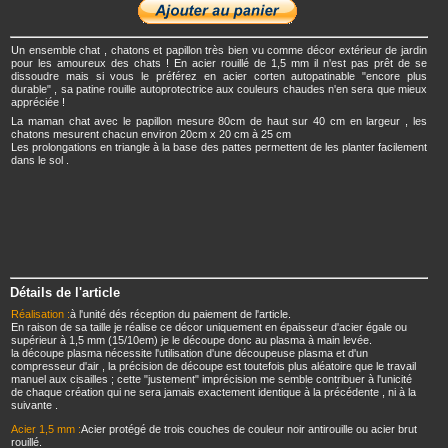
Un ensemble chat , chatons et papillon très bien vu comme décor extérieur de jardin
pour les amoureux des chats ! En acier rouillé de 1,5 mm il n'est pas prêt de se
dissoudre mais si vous le préférez en acier corten autopatinable "encore plus
durable" , sa patine rouille autoprotectrice aux couleurs chaudes n'en sera que mieux
appréciée !
La maman chat avec le papillon mesure 80cm de haut sur 40 cm en largeur , les
chatons mesurent chacun environ 20cm x 20 cm à 25 cm
Les prolongations en triangle à la base des pattes permettent de les planter facilement
dans le sol .
Détails de l'article
Réalisation :
à l'unité dés réception du paiement de l'article.
En raison de sa taille je réalise ce décor uniquement en épaisseur d'acier égale ou
supérieur à 1,5 mm (15/10em) je le découpe donc au plasma à main levée.
la découpe plasma nécessite l'utilisation d'une découpeuse plasma et d'un
compresseur d'air , la précision de découpe est toutefois plus aléatoire que le travail
manuel aux cisailles ; cette "justement" imprécision me semble contribuer à l'unicité
de chaque création qui ne sera jamais exactement identique à la précédente , ni à la
suivante .
Acier 1,5 mm :
Acier protégé de trois couches de couleur noir antirouille ou acier brut
rouillé.