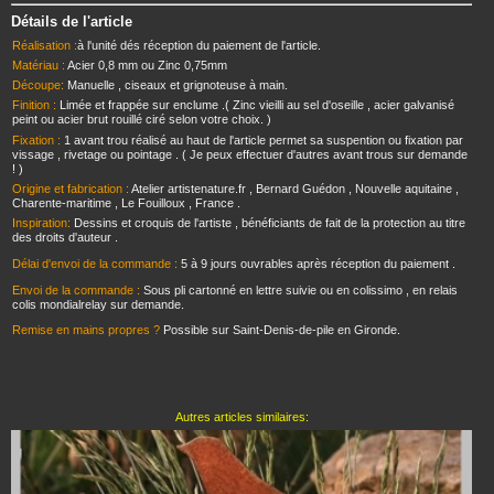
Détails de l'article
Réalisation :
à l'unité dés réception du paiement de l'article.
Matériau :
Acier 0,8 mm ou Zinc 0,75mm
Découpe:
Manuelle , ciseaux et grignoteuse à main.
Finition :
Limée et frappée sur enclume .( Zinc vieilli au sel d'oseille , acier galvanisé
peint ou acier brut rouillé ciré selon votre choix. )
Fixation :
1 avant trou réalisé au haut de l'article permet sa suspention ou fixation par
vissage , rivetage ou pointage . ( Je peux effectuer d'autres avant trous sur demande
! )
Origine et fabrication :
Atelier artistenature.fr , Bernard Guédon , Nouvelle aquitaine ,
Charente-maritime , Le Fouilloux , France .
Inspiration:
Dessins et croquis de l'artiste , bénéficiants de fait de la protection au titre
des droits d'auteur .
Délai d'envoi de la commande :
5 à 9 jours ouvrables après réception du paiement .
Envoi de la commande :
Sous pli cartonné en lettre suivie ou en colissimo , en relais
colis mondialrelay sur demande.
Remise en mains propres ?
Possible sur Saint-Denis-de-pile en Gironde.
Autres articles similaires: