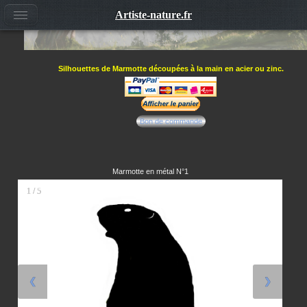
Artiste-nature.fr
Silhouettes de Marmotte découpées à la main en acier ou zinc.
Bon de commande
Marmotte en métal N°1
1 / 5
❮
❯