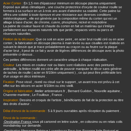
Acier Corten :
En 1,5 mm d'épaisseur minimum en découpe plasma uniquement.
Exposé aux aléas climatiques , une couche protectrice d'oxyde de couleur rouille se
formera à sa surface en un à trois ans avant d'atteindre sa stabilité. Cette patine lui
offrira une solidité à toute épreuve et une résistance aux diverses conditions
météorologiques , elle est générée par la composition même du corten qui est un
alliage à base d'acier, de chrome, cuivre, phosphore, nickel et molybdène .
La patine de couleur fauve et chaude du corten en fait un matériau qui s'intègre
parfaitement aux espaces naturels tels que jardin , espaces verts ou parcs et
réserves naturelles.
Finition de la découpe:
Que ce soit en acier peint , en acier brut rouillé ciré ou en acier
corten ; la fabrication en découpe plasma à main levée ou aux cisailles est réalisée en
suivant le dessin que je trace préalablement au crayon ou au feutre sur la plaque
d'acier brut , il peut de ce fait y avoir de légères différences de découpe avec la photo
présentée ci-dessus .
Ces petites différences donnent un caractère unique à chaque réalisation.
Couleur :
Les mises en couleur noir ou blanc sont réalisées avec des peintures
antirouille , la finition rouillé est cirée afin de pouvoir manipuler le décor sans générer
de taches de rouille ( acier en 8/10èm uniquement ) , ce qui peut être préférable lors
d'un usage en déco intérieure .
Fixation :
Pose vissé , riveté ou cloué sur le support , un avant trou est prévu à cet
effet sur les décors en acier 8/10èm ou zinc vieilli.
Origine et fabrication :
Atelier artistenature.fr , Bernard Guédon , Nouvelle aquitaine ,
Charente-maritime , Le Fouilloux , France .
Inspiration:
Dessins et croquis de l'artiste , bénéficiants de fait de la protection au titre
des droits d'auteur .
Délai d'envoi de la commande :
5 à 9 jours ouvrables après réception du paiement .
Envoi de la commande :
-Destination France
sous pli cartonné en lettre suivie , en colissimo ou en relais colis
mondialrelay sur demande.
-Destination Allemagne,Belgique,Luxembourg,Pays-bas,Espagne,Italie,Portugal et