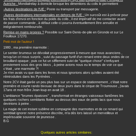
Autriche :
Mondialrelay à domicile lorsque les dimentions du colis le permettent
-Autres destinations de l'UE :
Poste ou transport par messagerie.
-Autres destinations internationales en dehors de l'UE :
Un surcoût est à prévoir pour
les frais d'envoi en fonction du poids du colis , il est impératif de me contacter avant
de passer commande , à défaut celle-ci pourra éventuellement être annulée et
intégralement remboursée.
Remise en mains propres ?
Possible sur Saint-Denis-de-pile en Gironde et sur Le
Fouilloux 17270.
Petit mot de l'auteur !
1980 , ma première marmotte :
Le sentier brumeux se dévoilait progressivement à mesure que nous avancions ,
lorsqu'un cri nous surpris , suivi du passage furtif d'un renard entre deux ondes de ce
brouillard opaque ; puis ce fut un sifflement suivi de "quelque chose" s'enfuyant
prestement sous des gros blocs , à peine avions nous eu le temps de voir ce que
c'était , une marmotte ?!
Je n'en avais vu que dans les livres et nous ignorions alors qu'elles avaient été
réintroduites dans les Pyrénées .
Notre 2CV était garée un peu plus bas sur un espace de stationnement , c'était notre
première et courte rando bivouac de deux jours dans le cirque de Troumouse , j'avais
17ans et mon frêre Jean-loup en avait 18 .
L'ambiance "brumes épaisses" , transformait en étranges vaisseaux fantômes les
quelques rochers semblants flotter au dessus des eaux de petits lacs que nous
devinions à peine .
La magie de cet instant sublime en compagnie des marmottes et de ce renard qui
semblait ignorer notre présence discrète, m'a dés lors laissé un merveilleux et
impérissable souvenir de jeunesse .
B.G
Quelques autres articles similaires: