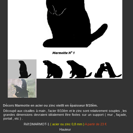
Décors Marmotte en acier ou zinc vieilli en épaisseur 8/10èm.
Découpé aux cisailles à main , l'acier 8/10èm et le zinc sont relativement souples , les
grandes dimensions devraient idéalement être fixées sur un support ( mur , façade,
portail , etc ) .
Réf:DMARMOT-1
( acier ou zinc 0,8 mm )
A partir de 23 €
Hauteur