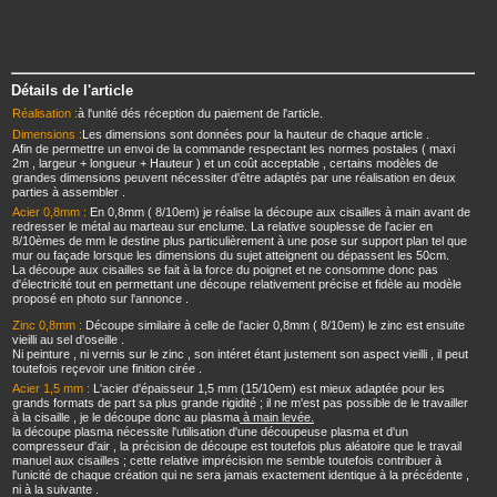
Détails de l'article
Réalisation :
à l'unité dés réception du paiement de l'article.
Dimensions :
Les dimensions sont données pour la hauteur de chaque article .
Afin de permettre un envoi de la commande respectant les normes postales ( maxi
2m , largeur + longueur + Hauteur ) et un coût acceptable , certains modèles de
grandes dimensions peuvent nécessiter d'être adaptés par une réalisation en deux
parties à assembler .
Acier 0,8mm :
En 0,8mm ( 8/10em) je réalise la découpe aux cisailles à main avant de
redresser le métal au marteau sur enclume. La relative souplesse de l'acier en
8/10èmes de mm le destine plus particulièrement à une pose sur support plan tel que
mur ou façade lorsque les dimensions du sujet atteignent ou dépassent les 50cm.
La découpe aux cisailles se fait à la force du poignet et ne consomme donc pas
d'électricité tout en permettant une découpe relativement précise et fidèle au modèle
proposé en photo sur l'annonce .
Zinc 0,8mm :
Découpe similaire à celle de l'acier 0,8mm ( 8/10em) le zinc est ensuite
vieilli au sel d'oseille .
Ni peinture , ni vernis sur le zinc , son intéret étant justement son aspect vieilli , il peut
toutefois reçevoir une finition cirée .
Acier 1,5 mm :
L'acier d'épaisseur 1,5 mm (15/10em) est mieux adaptée pour les
grands formats de part sa plus grande rigidité ; il ne m'est pas possible de le travailler
à la cisaille , je le découpe donc au plasma
à main levée.
la découpe plasma nécessite l'utilisation d'une découpeuse plasma et d'un
compresseur d'air , la précision de découpe est toutefois plus aléatoire que le travail
manuel aux cisailles ; cette relative imprécision me semble toutefois contribuer à
l'unicité de chaque création qui ne sera jamais exactement identique à la précédente ,
ni à la suivante .