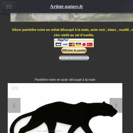
Artiste-nature.fr
Décor panthère noire en métal découpé à la main, acier noir , blanc , rouillé , 
zinc vieilli au sel d'oseille.
Bon de commande
Panthère noire en acier découpé à la main
1 / 2
❮
❯