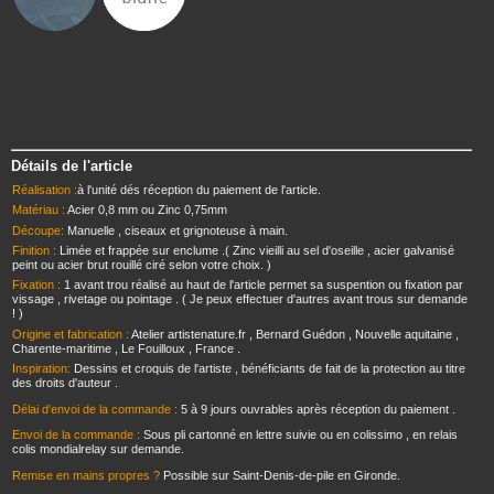
Détails de l'article
Réalisation :
à l'unité dés réception du paiement de l'article.
Matériau :
Acier 0,8 mm ou Zinc 0,75mm
Découpe:
Manuelle , ciseaux et grignoteuse à main.
Finition :
Limée et frappée sur enclume .( Zinc vieilli au sel d'oseille , acier galvanisé
peint ou acier brut rouillé ciré selon votre choix. )
Fixation :
1 avant trou réalisé au haut de l'article permet sa suspention ou fixation par
vissage , rivetage ou pointage . ( Je peux effectuer d'autres avant trous sur demande
! )
Origine et fabrication :
Atelier artistenature.fr , Bernard Guédon , Nouvelle aquitaine ,
Charente-maritime , Le Fouilloux , France .
Inspiration:
Dessins et croquis de l'artiste , bénéficiants de fait de la protection au titre
des droits d'auteur .
Délai d'envoi de la commande :
5 à 9 jours ouvrables après réception du paiement .
Envoi de la commande :
Sous pli cartonné en lettre suivie ou en colissimo , en relais
colis mondialrelay sur demande.
Remise en mains propres ?
Possible sur Saint-Denis-de-pile en Gironde.