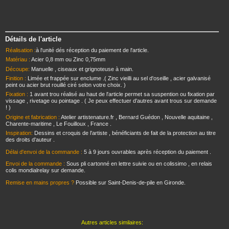
Détails de l'article
Réalisation :
à l'unité dés réception du paiement de l'article.
Matériau :
Acier 0,8 mm ou Zinc 0,75mm
Découpe:
Manuelle , ciseaux et grignoteuse à main.
Finition :
Limée et frappée sur enclume .( Zinc vieilli au sel d'oseille , acier galvanisé
peint ou acier brut rouillé ciré selon votre choix. )
Fixation :
1 avant trou réalisé au haut de l'article permet sa suspention ou fixation par
vissage , rivetage ou pointage . ( Je peux effectuer d'autres avant trous sur demande
! )
Origine et fabrication :
Atelier artistenature.fr , Bernard Guédon , Nouvelle aquitaine ,
Charente-maritime , Le Fouilloux , France .
Inspiration:
Dessins et croquis de l'artiste , bénéficiants de fait de la protection au titre
des droits d'auteur .
Délai d'envoi de la commande :
5 à 9 jours ouvrables après réception du paiement .
Envoi de la commande :
Sous pli cartonné en lettre suivie ou en colissimo , en relais
colis mondialrelay sur demande.
Remise en mains propres ?
Possible sur Saint-Denis-de-pile en Gironde.
Autres articles similaires: