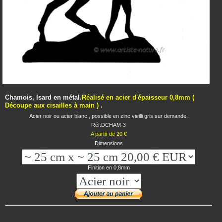
Chamois, Isard en métal.
Réalisé en acier d'épaisseur 0,8mm (
Découpe aux cisailles à main )
.
Acier noir ou acier blanc , possible en zinc vieilli gris sur demande.
Réf:DCHAM-3
A partir de 20 €
Dimensions
Finition en 0,8mm