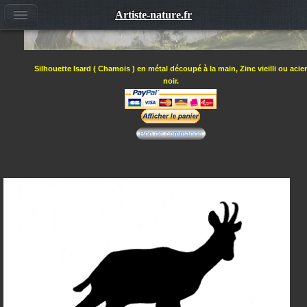
Artiste-nature.fr
Silhouette Isard ( Chamois ) en métal découpé à la main, Zinc vieilli ou acier
noir.
Bon de commande