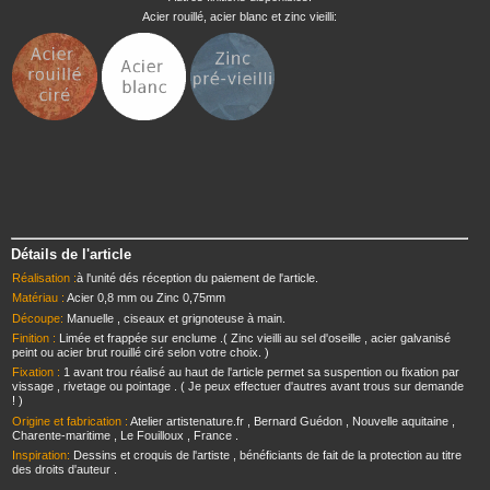
Acier rouillé, acier blanc et zinc vieilli:
Détails de l'article
Réalisation :
à l'unité dés réception du paiement de l'article.
Matériau :
Acier 0,8 mm ou Zinc 0,75mm
Découpe:
Manuelle , ciseaux et grignoteuse à main.
Finition :
Limée et frappée sur enclume .( Zinc vieilli au sel d'oseille , acier galvanisé
peint ou acier brut rouillé ciré selon votre choix. )
Fixation :
1 avant trou réalisé au haut de l'article permet sa suspention ou fixation par
vissage , rivetage ou pointage . ( Je peux effectuer d'autres avant trous sur demande
! )
Origine et fabrication :
Atelier artistenature.fr , Bernard Guédon , Nouvelle aquitaine ,
Charente-maritime , Le Fouilloux , France .
Inspiration:
Dessins et croquis de l'artiste , bénéficiants de fait de la protection au titre
des droits d'auteur .