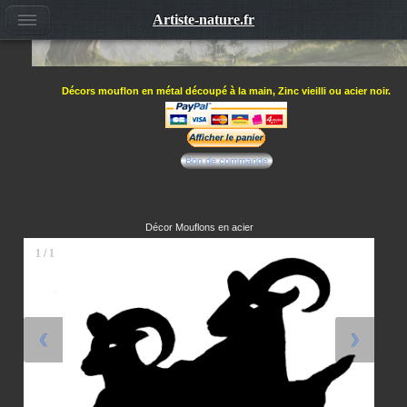
Artiste-nature.fr
Décors mouflon en métal découpé à la main, Zinc vieilli ou acier noir.
Bon de commande
Décor Mouflons en acier
1 / 1
❮
❯