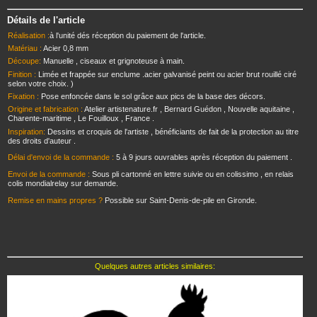
Détails de l'article
Réalisation :
à l'unité dés réception du paiement de l'article.
Matériau :
Acier 0,8 mm
Découpe:
Manuelle , ciseaux et grignoteuse à main.
Finition :
Limée et frappée sur enclume .acier galvanisé peint ou acier brut rouillé ciré
selon votre choix. )
Fixation :
Pose enfoncée dans le sol grâce aux pics de la base des décors.
Origine et fabrication :
Atelier artistenature.fr , Bernard Guédon , Nouvelle aquitaine ,
Charente-maritime , Le Fouilloux , France .
Inspiration:
Dessins et croquis de l'artiste , bénéficiants de fait de la protection au titre
des droits d'auteur .
Délai d'envoi de la commande :
5 à 9 jours ouvrables après réception du paiement .
Envoi de la commande :
Sous pli cartonné en lettre suivie ou en colissimo , en relais
colis mondialrelay sur demande.
Remise en mains propres ?
Possible sur Saint-Denis-de-pile en Gironde.
Quelques autres articles similaires: